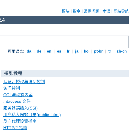
模块
|
指令
|
常见问题
|
术语
|
网站导航
.4
可用语言:
da
|
de
|
en
|
es
|
fr
|
ja
|
ko
|
pt-br
|
tr
|
zh-cn
指引/教程
认证，授权与访问控制
访问控制
CGI 与动态内容
.htaccess 文件
服务器端插入(SSI)
用户私人网站目录(public_html)
反向代理设置指南
HTTP/2 指南