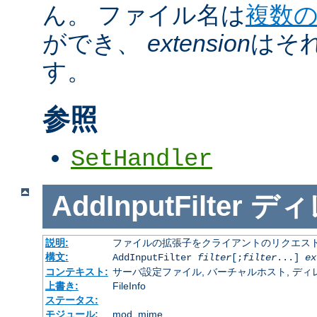
ん。 ファイル名は
複数
ができ、
extension
はそ
す。
参照
SetHandler
AddInputFilter
ディ
説明:
ファイルの拡張子をクライアントのリクエスト
構文:
AddInputFilter
filter
[;
filter
...]
ex
コンテキスト:
サーバ設定ファイル, バーチャルホスト, ディレクトリ
上書き:
FileInfo
ステータス:
モジュール:
mod_mime