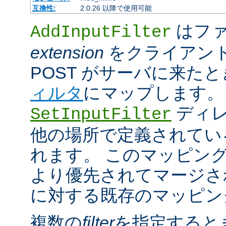
互換性:
2.0.26 以降で使用可能
はファ
AddInputFilter
extension
をクライアン
POST がサーバに来た
ィルタ
にマップします。
ディレ
SetInputFilter
他の場所で定義されてい
れます。 このマッピン
より優先されてマージさ
に対する既存のマッピン
複数の
filter
を指定すると