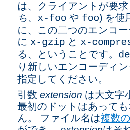
は、クライアントが要求し
ち
、
や
) を
x-foo
foo
に、この二つのエンコー
に
と
x-gzip
x-compre
る、ということです。
de
り新しいエンコーディン
指定してください。
引数
extension
は大文字
最初のドットはあっても
ん。 ファイル名は
複数
ができ、
extension
はそ