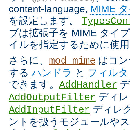
content-language,
MIME 
を設定します。
TypesCon
ブは拡張子を MIME タ
イルを指定するために使用
さらに、
はコン
mod_mime
する
ハンドラ
と
フィルタ
できます。
デ
AddHandler
ディレ
AddOutputFilter
ディレク
AddInputFilter
ントを扱うモジュールやス