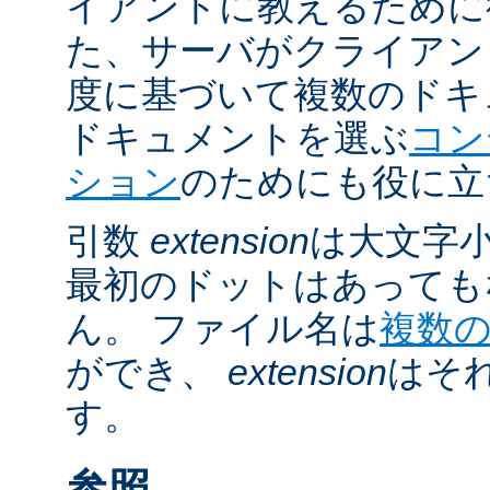
イアントに教えるために
た、サーバがクライアントの 
度に基づいて複数のドキ
ドキュメントを選ぶ
コン
ション
のためにも役に立
引数
extension
は大文字
最初のドットはあっても
ん。 ファイル名は
複数
ができ、
extension
はそ
す。
参照