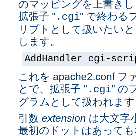
のマッピングを上書きし
拡張子 "
" で終わる
.cgi
リプトとして扱いたいと
します。
AddHandler cgi-scri
これを apache2.con
とで、拡張子 "
" の
.cgi
グラムとして扱われます
引数
extension
は大文字
最初のドットはあっても