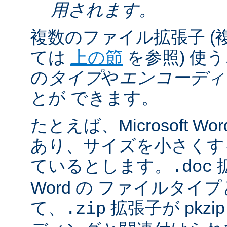
用されます。
複数のファイル拡張子 (
ては
上の節
を参照) 使
の
タイプ
や
エンコーディ
とが できます。
たとえば、Microsoft 
あり、サイズを小さくするた
ているとします。
拡
.doc
Word の ファイルタ
て、
拡張子が pkz
.zip