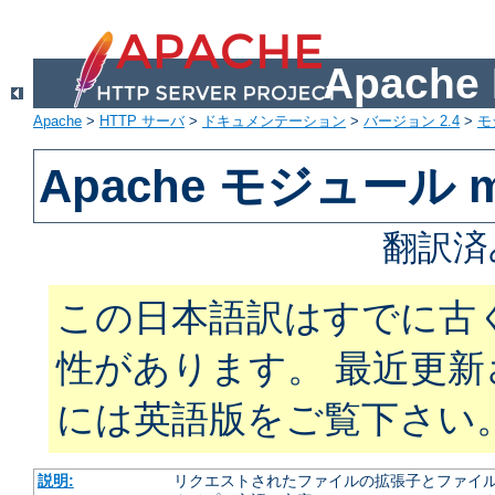
Apach
Apache
>
HTTP サーバ
>
ドキュメンテーション
>
バージョン 2.4
>
モ
Apache モジュール m
翻訳済
この日本語訳はすでに古
性があります。 最近更
には英語版をご覧下さい
説明:
リクエストされたファイルの拡張子とファイルの振