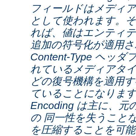
フィールドはメディア
として使われます。そ
れば、値はエンティテ
追加の符号化が適用さ
Content-Type ヘ
れているメディアタ
どの復号機構を適用す
ていることになります。C
Encoding は主に
の 同一性を失うこと
を圧縮することを可能