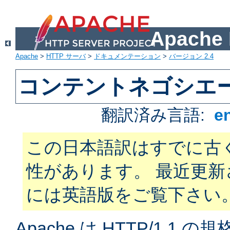
Apach
Apache
>
HTTP サーバ
>
ドキュメンテーション
>
バージョン 2.4
コンテントネゴシエ
翻訳済み言語:
e
この日本語訳はすでに古
性があります。 最近更
には英語版をご覧下さい
Apache は HTTP/1.1