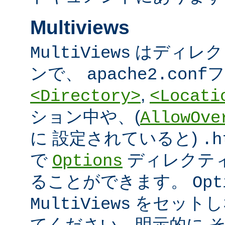
Multiviews
はディレク
MultiViews
ンで、
フ
apache2.conf
,
<Directory>
<Locati
ション中や、(
AllowOve
に 設定されていると)
.h
で
ディレクテ
Options
ることができます。
Opt
をセットし
MultiViews
てください。明示的に 