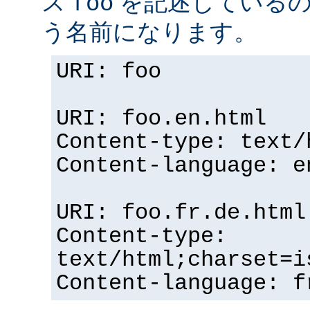
ス
を記述している
foo
う名前になります。
URI: foo
URI: foo.en.html
Content-type: text/
Content-language: e
URI: foo.fr.de.html
Content-type:
text/html;charset=i
Content-language: f