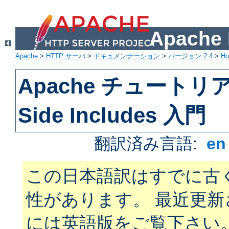
Apach
Apache
>
HTTP サーバ
>
ドキュメンテーション
>
バージョン 2.4
>
H
Apache チュートリアル
Side Includes 入門
翻訳済み言語:
e
この日本語訳はすでに古
性があります。 最近更
には英語版をご覧下さい