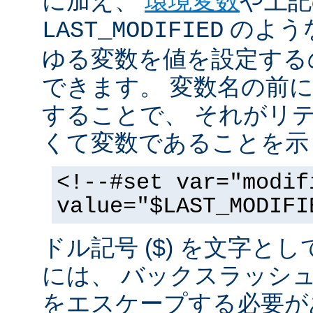
に加え、
環境変数
や上記
のような
LAST_MODIFIED
ゆる変数を値を設定する
できます。 変数名の前にド
することで、 それがリ
くて変数であることを示
<!--#set var="modif
value="$LAST_MODIFI
ドル記号 ($) を文字と
には、 バックスラッシ
をエスケープする必要が