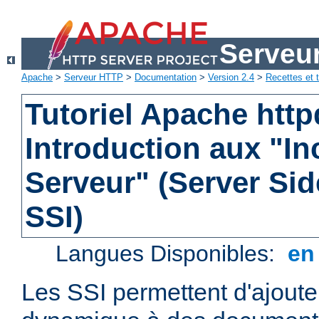
Serveu
Apache
>
Serveur HTTP
>
Documentation
>
Version 2.4
>
Recettes et t
Tutoriel Apache http
Introduction aux "In
Serveur" (Server Sid
SSI)
Langues Disponibles:
e
Les SSI permettent d'ajout