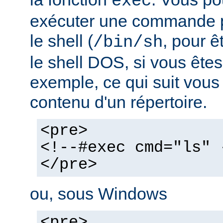
exec
exécuter une commande pa
le shell (
, pour ê
/bin/sh
le shell DOS, si vous ête
exemple, ce qui suit vous 
contenu d'un répertoire.
<pre>
<!--#exec cmd="ls" 
</pre>
ou, sous Windows
<pre>