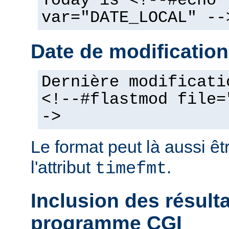
Today is <!--#echo
var="DATE_LOCAL" --
Date de modification
Dernière modificati
<!--#flastmod file=
->
Le format peut là aussi êt
l'attribut
.
timefmt
Inclusion des résult
programme CGI