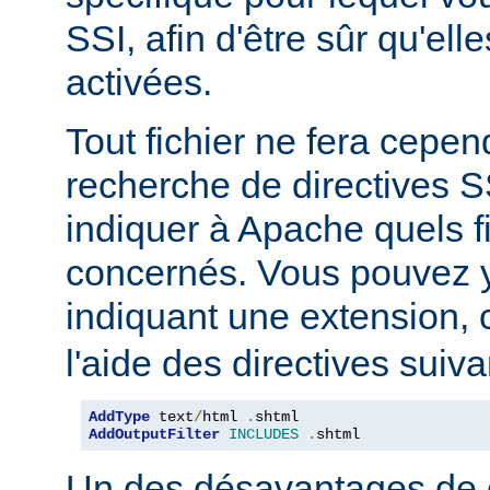
SSI, afin d'être sûr qu'ell
activées.
Tout fichier ne fera cepen
recherche de directives 
indiquer à Apache quels f
concernés. Vous pouvez y
indiquant une extension
l'aide des directives suiva
AddType
 text
/
html 
.
AddOutputFilter
INCLUDES
.
shtml
Un des désavantages de 