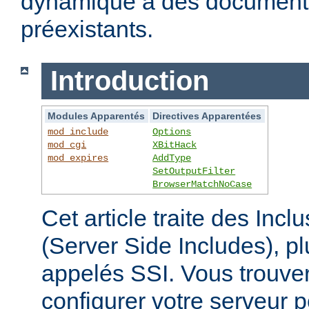
dynamique à des documen
préexistants.
Introduction
Modules Apparentés
Directives Apparentées
mod_include
Options
mod_cgi
XBitHack
mod_expires
AddType
SetOutputFilter
BrowserMatchNoCase
Cet article traite des Inc
(Server Side Includes),
appelés SSI. Vous trouver
configurer votre serveur p