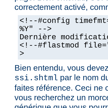
correctement activé, comm
<!--#config timefmt
%Y" -->
Dernière modificati
<!--#flastmod file=
>
Bien entendu, vous deve
par le nom du
ssi.shtml
faites référence. Ceci ne 
vous recherchez un morc
générique que vous pourr