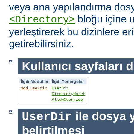
veya ana yapılandırma dosy
bloğu içine 
<Directory>
yerleştirerek bu dizinlere er
getirebilirsiniz.
Kullanıcı sayfaları d
İlgili Modüller
İlgili Yönergeler
mod_userdir
UserDir
DirectoryMatch
AllowOverride
ile dosya 
UserDir
belirtilmesi