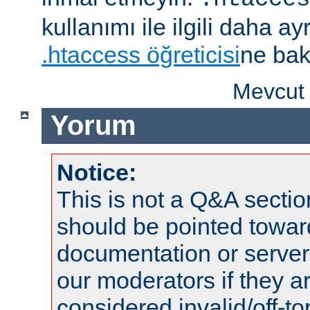
kullanımı ile ilgili daha ayrı
.htaccess öğreticisi
ne bak
Mevcut 
Yorum
Notice:
This is not a Q&A sect
should be pointed towar
documentation or serve
our moderators if they a
considered invalid/off-t