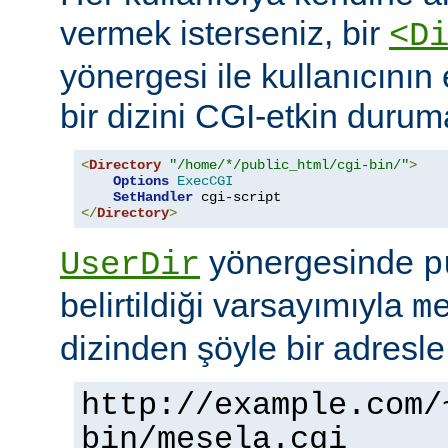
vermek isterseniz, bir
<D
yönergesi ile kullanıcının 
bir dizini CGI-etkin duruma
<
Directory
"/home/*/public_html/cgi-bin/"
>
Options
ExecCGI
SetHandler
</
Directory
>
yönergesinde
UserDir
p
belirtildiği varsayımıyla
m
dizinden şöyle bir adresle
http://example.com/
bin/mesela.cgi