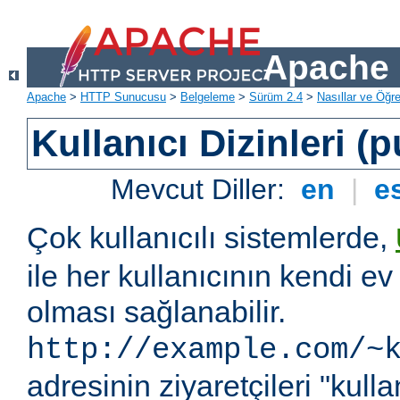
Apache 
Apache
>
HTTP Sunucusu
>
Belgeleme
>
Sürüm 2.4
>
Nasıllar ve Öğret
Kullanıcı Dizinleri (
Mevcut Diller:
en
|
e
Çok kullanıcılı sistemlerde,
ile her kullanıcının kendi ev 
olması sağlanabilir.
http://example.com/~
adresinin ziyaretçileri "kullan