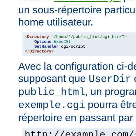
un sous-répertoire particul
home utilisateur.
<
Directory
"/home/*/public_html/cgi-bin/"
>
Options
ExecCGI
SetHandler
</
Directory
>
Avec la configuration ci-d
supposant que
e
UserDir
, un prog
public_html
pourra êtr
exemple.cgi
répertoire en passant par 
http://example.com/