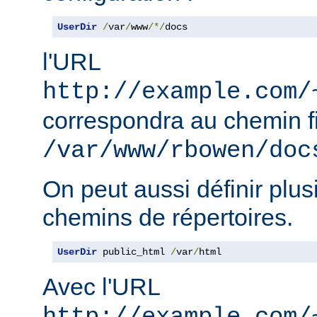
UserDir
/
var
/
www
/*/
docs
l'URL
http://example.com/
correspondra au chemin f
/var/www/rbowen/doc
On peut aussi définir plus
chemins de répertoires.
UserDir
 public_html 
/
var
/
html
Avec l'URL