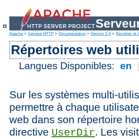
Serveu
Apache
>
Serveur HTTP
>
Documentation
>
Version 2.4
>
Recettes et t
Répertoires web util
Langues Disponibles:
en
Sur les systèmes multi-utili
permettre à chaque utilisate
web dans son répertoire hom
directive
. Les vis
UserDir