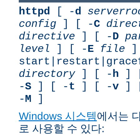
httpd
[ -
d
serverro
config
] [ -
C
direc
directive
] [ -
D
pa
level
] [ -
E
file
]
start|restart|grace
directory
] [ -
h
] 
-
S
] [ -
t
] [ -
v
] 
-
M
]
Windows 시스템
에서는 
로 사용할 수 있다: