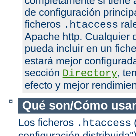
completamente si tiene 
de configuración princip
ficheros
ral
.htaccess
Apache http. Cualquier d
pueda incluir en un fich
estará mejor configurad
sección
, te
Directory
efecto y mejor rendimien
Qué son/Cómo usar
Los ficheros
(
.htaccess
configuración distribuida"