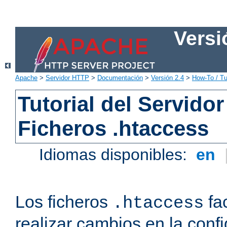
Versi
Apache
>
Servidor HTTP
>
Documentación
>
Versión 2.4
>
How-To / Tu
Tutorial del Servid
Ficheros .htaccess
Idiomas disponibles:
en
Los ficheros
fac
.htaccess
realizar cambios en la conf