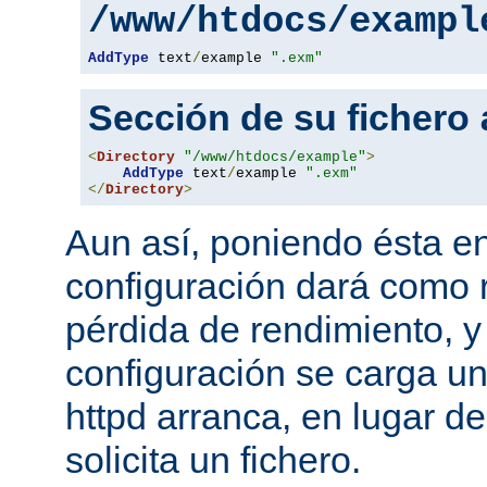
/www/htdocs/exampl
AddType
 text
/
example 
".exm"
Sección de su fichero
<
Directory
"/www/htdocs/example"
>
AddType
 text
/
example 
".exm"
</
Directory
>
Aun así, poniendo ésta en
configuración dará como 
pérdida de rendimiento, y
configuración se carga u
httpd arranca, en lugar d
solicita un fichero.