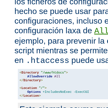
los ficheros de configurac
hecho se puede usar para 
configuraciones, incluso 
configuración laxa de
Al
ejemplo, para prevenir la
script mientras se permite
en
puede usa
.htaccess
<
Directory
"/www/htdocs"
>
AllowOverride
All
</
Directory
>
<
Location
"/"
>
Options
+IncludesNoExec
-ExecCGI
</
Location
>