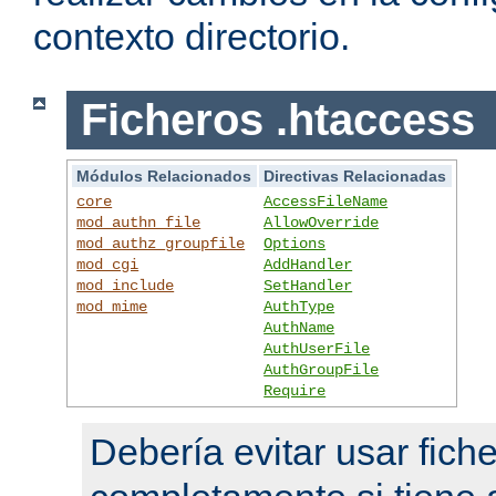
contexto directorio.
Ficheros .htaccess
Módulos Relacionados
Directivas Relacionadas
core
AccessFileName
mod_authn_file
AllowOverride
mod_authz_groupfile
Options
mod_cgi
AddHandler
mod_include
SetHandler
mod_mime
AuthType
AuthName
AuthUserFile
AuthGroupFile
Require
Debería evitar usar fich