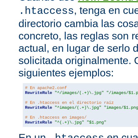
, tenga en cu
.htaccess
directorio cambia las cos
concreto, las reglas son re
actual, en lugar de serlo 
solicitada originalmente.
siguientes ejemplos:
# En apache2.conf
RewriteRule
"^/images/(.+)\.jpg"
"/images/$1.
# En .htaccess en el directorio raíz
RewriteRule
"^images/(.+)\.jpg"
"images/$1.pn
# En .htaccess en images/
RewriteRule
"^(.+)\.jpg"
"$1.png"
En un
en cual