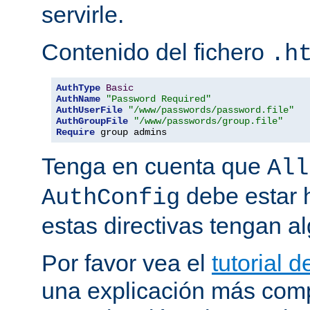
servirle.
Contenido del fichero
.h
AuthType
Basic
AuthName
"Password Required"
AuthUserFile
"/www/passwords/password.file"
AuthGroupFile
"/www/passwords/group.file"
Require
 group admins
Tenga en cuenta que
All
debe estar h
AuthConfig
estas directivas tengan al
Por favor vea el
tutorial 
una explicación más comp