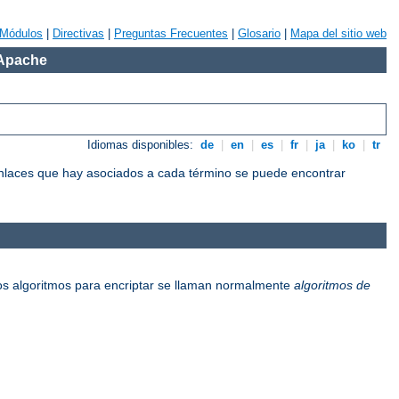
Módulos
|
Directivas
|
Preguntas Frecuentes
|
Glosario
|
Mapa del sitio web
 Apache
Idiomas disponibles:
de
|
en
|
es
|
fr
|
ja
|
ko
|
tr
 enlaces que hay asociados a cada término se puede encontrar
os algoritmos para encriptar se llaman normalmente
algoritmos de