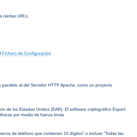
a ciertas
URLs
.
el
Fichero de Configuración
 es paralelo al del Servidor HTTP Apache, como un proyecto
ión de los Estados Unidos (EAR). El software criptográfico Export-
frarse por medio de fuerza bruta.
meros de teléfono que contienen 10 dígitos" o incluso "Todas las