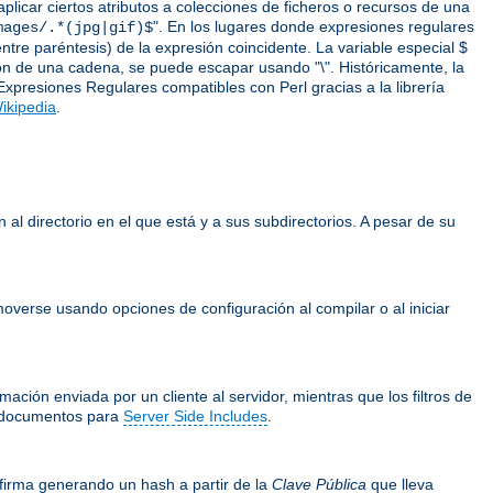
icar ciertos atributos a colecciones de ficheros o recursos de una
". En los lugares donde expresiones regulares
mages/.*(jpg|gif)$
ntre paréntesis) de la expresión coincidente. La variable especial $
ción de una cadena, se puede escapar usando "\". Históricamente, la
Expresiones Regulares compatibles con Perl gracias a la librería
ikipedia
.
 al directorio en el que está y a sus subdirectorios. A pesar de su
overse usando opciones de configuración al compilar o al iniciar
ación enviada por un cliente al servidor, mientras que los filtros de
documentos para
Server Side Includes
.
firma generando un hash a partir de la
Clave Pública
que lleva