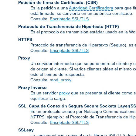
Petición de firma de Certificado.
(CSR)
Es la petición a una
Autoridad Certificadora
para que f
está firmado, se convierte en un auténtico certificado.
Consulte:
Encriptado SSL/TLS
Protocolo de Transferencia de Hipertexto
(HTTP)
Es el protocolo de transmisión estádar usado en la Wo
HTTPS
Protocolo de transferencia de Hipertexto (Seguro), 
Consulte:
Encriptado SSL/TLS
Proxy
Un servidor intermedio que se pone entre el cliente y e
de origen al cliente. Si varios clientes piden el mismo
esto el tiempo de respuesta.
Consulte:
mod_proxy
Proxy Inverso
Es un servidor
proxy
que se presenta al cliente como s
equilibrar la carga.
SSL, Capa de Conexión Segura
Secure Sockets Layer(SS
Es un protocolo creado por Netscape Communications C
HTTPS
, ejemplo.: el Protocolo de Transferencia de H
Consulte:
Encriptado SSL/TLS
SSLeay
La implementación original de la librería SSL/TLS desa