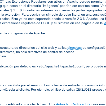
Q". Las Expresiones Regulares son útiles en Apache porque permiten apl
.jpg que estén en el directorio "imágenes" podrían ser escritos como "
/i
ciales $ 1 ... $ 9 contienen referencias inversa las partes agrupadas (e
 la expresión. Para escribir un símbolo de dolar literal en una sustitu
 sitios. Esto ya no esta soportado desde la versión 2.3.6. Apache usa 
 expresiones regulares de PCRE y su sintaxis en esa página o en la
W
an la configuración de Apache.
tructura de directorios del sitio web y aplica
directivas
de configuración
irectivas, no solo directivas de control de acceso.
ción.
ubicación por defecto es
, pero puede m
/etc/apache2/apache2.conf
a o recibida por el servidor. Los ficheros de entrada procesan la inform
viársela al cliente. Por ejemplo, el filtro de salida
procesa 
INCLUDES
e un certificado o de otro fichero. Una
Autoridad Certificadora
crea una 