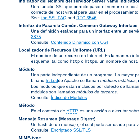
Indicador del Nombre del servidor
Server Name Indicatio
Una función SSL que permite pasar el nombre de host d
correcta del host virtual para usar en el procesamien
See:
the SSL FAQ
and
RFC 3546
Interfaz de Pasarela Común.
Common Gateway Interface 
Una definición estándar para un interfaz entre un serv
3875
.
Consulte:
Contenido Dinámico con CGI
Localizador de Recursos Uniforme
(URL)
El nombre de un recurso en Internet. Es la manera inf
esquema, tal como
o
, un nombre de host,
http
https
Módulo
Una parte independiente de un programa. La mayor par
binario
de Apache se llaman
módulos estáticos
,
httpd
Los módulos que están incluidos por defecto de llama
módulos son llamados
módulos de terceros
.
Consulte:
Índice de Módulos
Método
En el contexto de
HTTP
, es una acción a ejecutar sobr
Mensaje Resumen (Message Digest)
Un hash de un mensaje, el cual pude ser usado para ver
Consulte:
Encriptado SSL/TLS
MIME-type