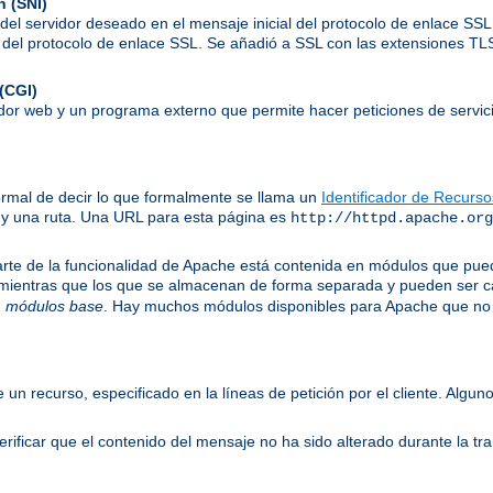
n (SNI)
el servidor deseado en el mensaje inicial del protocolo de enlace SSL,
to del protocolo de enlace SSL. Se añadió a SSL con las extensiones T
(CGI)
idor web y un programa externo que permite hacer peticiones de servici
ormal de decir lo que formalmente se llama un
Identificador de Recurs
 y una ruta. Una URL para esta página es
http://httpd.apache.org
te de la funcionalidad de Apache está contenida en módulos que puede
 mientras que los que se almacenan de forma separada y pueden ser c
n
módulos base
. Hay muchos módulos disponibles para Apache que no 
e un recurso, especificado en la líneas de petición por el cliente. Al
ificar que el contenido del mensaje no ha sido alterado durante la tr