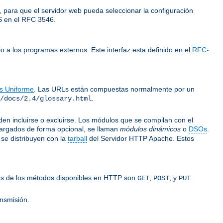
 para que el servidor web pueda seleccionar la configuración
LS en el RFC 3546.
o a los programas externos. Este interfaz esta definido en el
RFC-
os Uniforme
. Las URLs están compuestas normalmente por un
.
/docs/2.4/glossary.html
n incluirse o excluirse. Los módulos que se compilan con el
argados de forma opcional, se llaman
módulos dinámicos
o
DSOs
.
se distribuyen con la
tarball
del Servidor HTTP Apache. Estos
gunos de los métodos disponibles en HTTP son
,
, y
.
GET
POST
PUT
ansmisión.