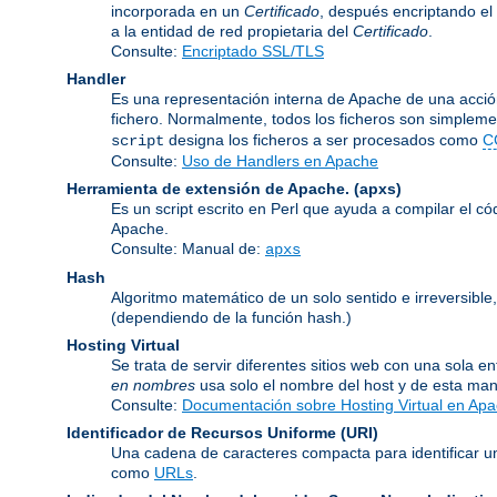
incorporada en un
Certificado
, después encriptando el
a la entidad de red propietaria del
Certificado
.
Consulte:
Encriptado SSL/TLS
Handler
Es una representación interna de Apache de una acción
fichero. Normalmente, todos los ficheros son simpleme
designa los ficheros a ser procesados como
C
script
Consulte:
Uso de Handlers en Apache
Herramienta de extensión de Apache.
(apxs)
Es un script escrito en Perl que ayuda a compilar el c
Apache.
Consulte: Manual de:
apxs
Hash
Algoritmo matemático de un solo sentido e irreversib
(dependiendo de la función hash.)
Hosting Virtual
Se trata de servir diferentes sitios web con una sola 
en nombres
usa solo el nombre del host y de esta man
Consulte:
Documentación sobre Hosting Virtual en Ap
Identificador de Recursos Uniforme
(URI)
Una cadena de caracteres compacta para identificar un
como
URLs
.