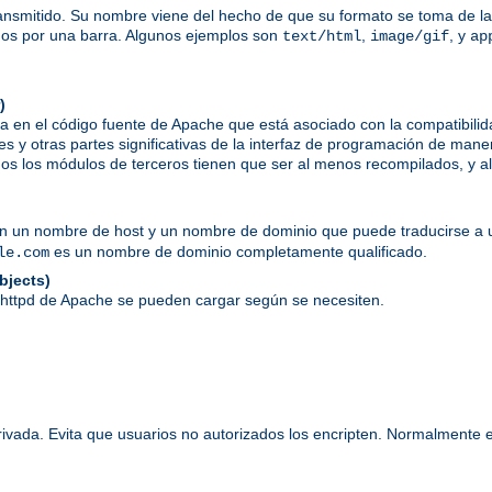
ansmitido. Su nombre viene del hecho de que su formato se toma de las
dos por una barra. Algunos ejemplos son
,
, y
text/html
image/gif
ap
)
a en el código fuente de Apache que está asociado con la compatibil
es y otras partes significativas de la interfaz de programación de mane
s los módulos de terceros tienen que ser al menos recompilados, y alg
en un nombre de host y un nombre de dominio que puede traducirse a u
es un nombre de dominio completamente qualificado.
le.com
bjects)
 httpd de Apache se pueden cargar según se necesiten.
rivada. Evita que usuarios no autorizados los encripten. Normalmente 