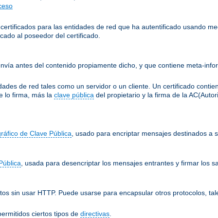
cceso
 certificados para las entidades de red que ha autentificado usando me
cado al poseedor del certificado.
nvía antes del contenido propiamente dicho, y que contiene meta-infor
ades de red tales como un servidor o un cliente. Un certificado conti
e lo firma, más la
clave pública
del propietario y la firma de la AC(Auto
gráfico de Clave Pública
, usado para encriptar mensajes destinados a su
Pública
, usada para desencriptar los mensajes entrantes y firmar los sa
os sin usar HTTP. Puede usarse para encapsular otros protocolos, tal
ermitidos ciertos tipos de
directivas
.