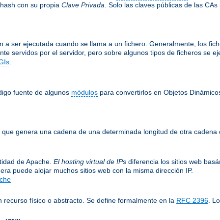
 hash con su propia
Clave Privada
. Solo las claves públicas de las CAs
 a ser ejecutada cuando se llama a un fichero. Generalmente, los fiche
nte servidos por el servidor, pero sobre algunos tipos de ficheros se 
GIs
.
ódigo fuente de algunos
módulos
para convertirlos en Objetos Dinámico
le, que genera una cadena de una determinada longitud de otra cadena 
entidad de Apache.
El hosting virtual de IPs
diferencia los sitios web bas
era puede alojar muchos sitios web con la misma dirección IP.
ache
 recurso físico o abstracto. Se define formalmente en la
RFC 2396
. L