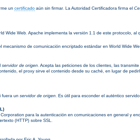
irme un
certificado
aún sin firmar. La Autoridad Certificadora firma el
Cer
rld Wide Web. Apache implementa la versión 1.1 de este protocolo, al
es el mecanismo de comunicación encriptado estándar en World Wide W
l
servidor de origen
. Acepta las peticiones de los clientes, las transmit
 contenido, el proxy sirve el contenido desde su caché, en lugar de pedi
i fuera un
servidor de origen
. Es útil para esconder el auténtico servid
L)
orporation para la autenticación en comunicaciones en general y enc
ipertexto (HTTP) sobre SSL.
rrollada por Eric A. Young