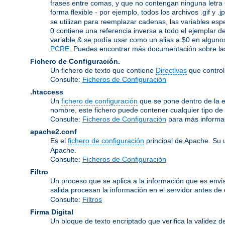
frases entre comas, y que no contengan ninguna letra 
forma flexible - por ejemplo, todos los archivos .gif y 
se utilizan para reemplazar cadenas, las variables espe
0 contiene una referencia inversa a todo el ejemplar de
variable & se podía usar como un alias a $0 en algunos
PCRE
. Puedes encontrar más documentación sobre las
Fichero de Configuración.
Un fichero de texto que contiene
Directivas
que control
Consulte:
Ficheros de Configuración
.htaccess
Un
fichero de configuración
que se pone dentro de la es
nombre, este fichero puede contener cualquier tipo de d
Consulte:
Ficheros de Configuración
para más informa
apache2.conf
Es el
fichero de configuración
principal de Apache. Su 
Apache.
Consulte:
Ficheros de Configuración
Filtro
Un proceso que se aplica a la información que es enviad
salida procesan la información en el servidor antes de en
Consulte:
Filtros
Firma Digital
Un bloque de texto encriptado que verifica la validez d