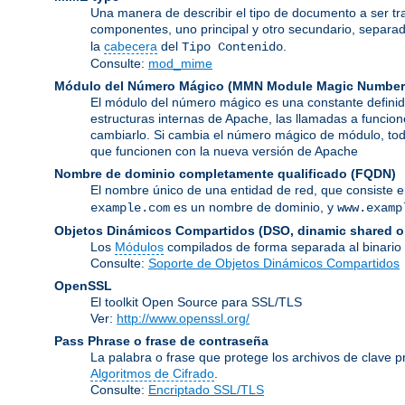
Una manera de describir el tipo de documento a ser tr
componentes, uno principal y otro secundario, separa
la
cabecera
del
.
Tipo Contenido
Consulte:
mod_mime
Módulo del Número Mágico
(
MMN Module Magic Number
El módulo del número mágico es una constante definid
estructuras internas de Apache, las llamadas a funcion
cambiarlo. Si cambia el número mágico de módulo, todo
que funcionen con la nueva versión de Apache
Nombre de dominio completamente qualificado
(FQDN)
El nombre único de una entidad de red, que consiste 
es un nombre de dominio, y
example.com
www.examp
Objetos Dinámicos Compartidos
(DSO, dinamic shared o
Los
Módulos
compilados de forma separada al binario
Consulte:
Soporte de Objetos Dinámicos Compartidos
OpenSSL
El toolkit Open Source para SSL/TLS
Ver:
http://www.openssl.org/
Pass Phrase o frase de contraseña
La palabra o frase que protege los archivos de clave p
Algoritmos de Cifrado
.
Consulte:
Encriptado SSL/TLS