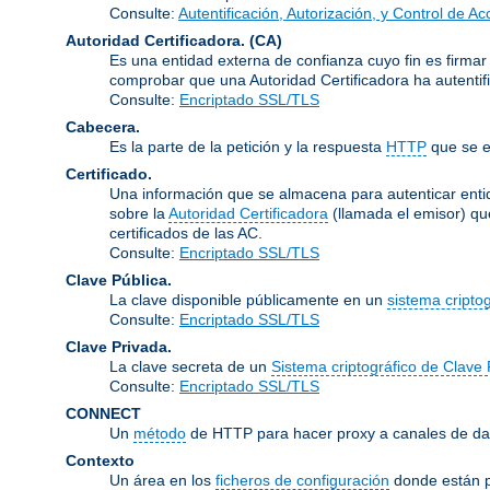
Consulte:
Autentificación, Autorización, y Control de A
Autoridad Certificadora.
(CA)
Es una entidad externa de confianza cuyo fin es firmar
comprobar que una Autoridad Certificadora ha autentifi
Consulte:
Encriptado SSL/TLS
Cabecera.
Es la parte de la petición y la respuesta
HTTP
que se e
Certificado.
Una información que se almacena para autenticar entid
sobre la
Autoridad Certificadora
(llamada el emisor) qu
certificados de las AC.
Consulte:
Encriptado SSL/TLS
Clave Pública.
La clave disponible públicamente en un
sistema cripto
Consulte:
Encriptado SSL/TLS
Clave Privada.
La clave secreta de un
Sistema criptográfico de Clave 
Consulte:
Encriptado SSL/TLS
CONNECT
Un
método
de HTTP para hacer proxy a canales de dat
Contexto
Un área en los
ficheros de configuración
donde están p