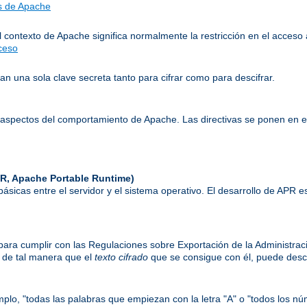
as de Apache
l contexto de Apache significa normalmente la restricción en el acceso 
cceso
n una sola clave secreta tanto para cifrar como para descifrar.
aspectos del comportamiento de Apache. Las directivas se ponen en 
R, Apache Portable Runtime)
 básicas entre el servidor y el sistema operativo. El desarrollo de APR
) para cumplir con las Regulaciones sobre Exportación de la Administrac
, de tal manera que el
texto cifrado
que se consigue con él, puede desci
mplo, "todas las palabras que empiezan con la letra "A" o "todos los nú