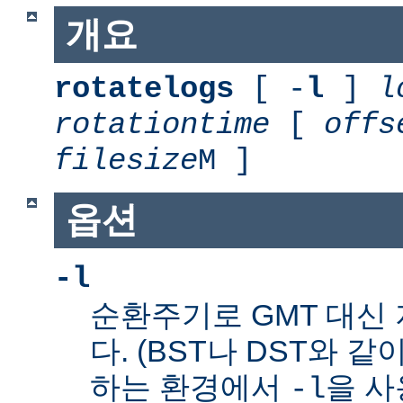
개요
rotatelogs
[ -
l
]
l
rotationtime
[
offs
filesize
M ]
옵션
-l
순환주기로 GMT 대신
다. (BST나 DST와 같
하는 환경에서
을 사
-l