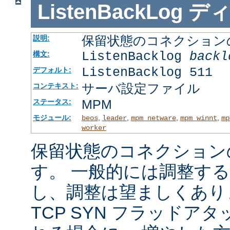
ListenBackLog
デ
保留状態のコネクション
説明:
ListenBacklog
backl
構文:
ListenBacklog 511
デフォルト:
サーバ設定ファイル
コンテキスト:
MPM
ステータス:
モジュール:
,
,
,
,
beos
leader
mpm_netware
mpm_winnt
mp
worker
保留状態のコネクション
す。 一般的には調整す
し、調整は望ましくあり
TCP SYN フラッドア