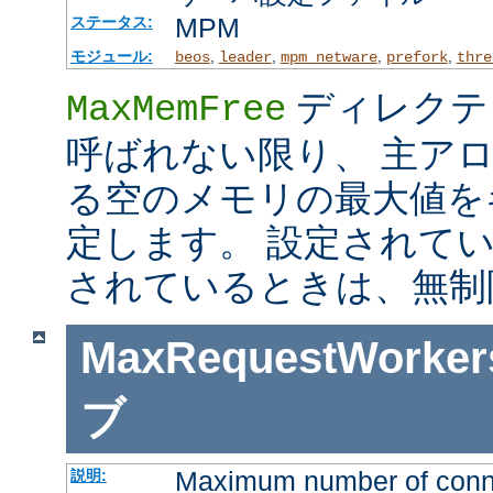
MPM
ステータス:
モジュール:
,
,
,
,
beos
leader
mpm_netware
prefork
thre
ディレクテ
MaxMemFree
呼ばれない限り、 主ア
る空のメモリの最大値を
定します。 設定されて
されているときは、無制
MaxRequestWorker
ブ
Maximum number of connec
説明: