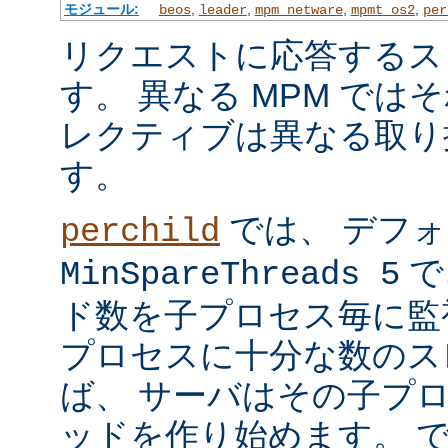
モジュール:
,
,
,
,
beos
leader
mpm_netware
mpmt_os2
per
リクエストに応答するス
す。 異なる MPM では
レクティブは異なる取り
す。
では、 デフ
perchild
で
MinSpareThreads 5
ド数を子プロセス毎に監
プロセスに十分な数のス
ば、 サーバはその子プ
ッドを作り始めます。 