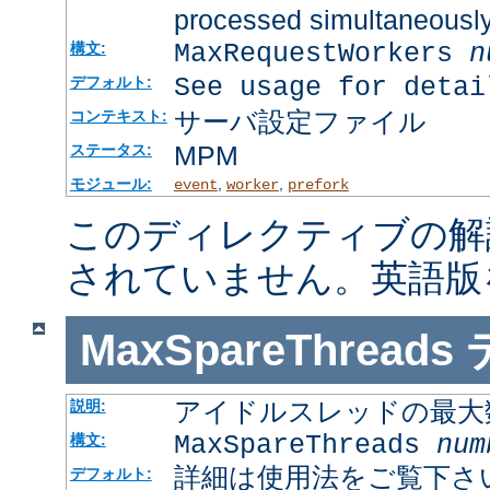
processed simultaneousl
MaxRequestWorkers
n
構文:
See usage for detai
デフォルト:
サーバ設定ファイル
コンテキスト:
MPM
ステータス:
モジュール:
,
,
event
worker
prefork
このディレクティブの解
されていません。英語版
MaxSpareThreads
アイドルスレッドの最大
説明:
MaxSpareThreads
num
構文:
詳細は使用法をご覧下さ
デフォルト: