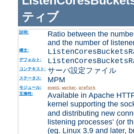
ListenCoresBucket
ティブ
Ratio between the number
説明:
and the number of listene
ListenCoresBuckets
構文:
ListenCoresBucketsR
デフォルト:
サーバ設定ファイル
コンテキスト:
MPM
ステータス:
モジュール:
,
,
event
worker
prefork
Available in Apache HTTP
互換性:
kernel supporting the soc
and distributing new conn
listening processes' (or th
(eg. Linux 3.9 and later, b