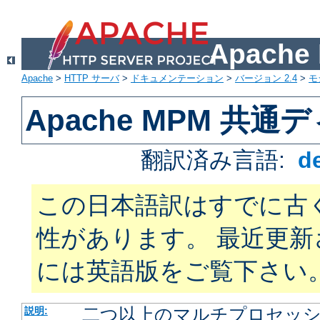
Apach
Apache
>
HTTP サーバ
>
ドキュメンテーション
>
バージョン 2.4
>
モ
Apache MPM 共
翻訳済み言語:
d
この日本語訳はすでに古
性があります。 最近更
には英語版をご覧下さい
二つ以上のマルチプロセッシン
説明: