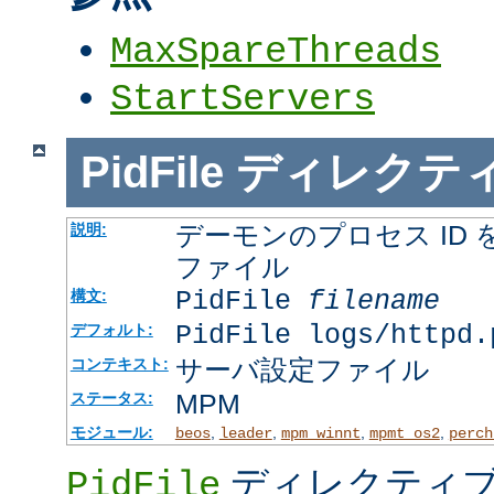
MaxSpareThreads
StartServers
PidFile
ディレクテ
デーモンのプロセス ID
説明:
ファイル
PidFile
filename
構文:
PidFile logs/httpd.
デフォルト:
サーバ設定ファイル
コンテキスト:
MPM
ステータス:
モジュール:
,
,
,
,
beos
leader
mpm_winnt
mpmt_os2
perch
ディレクティブ
PidFile