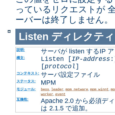
っているリクエストが 
ーバーは終了しません。
Listen
ディレクティ
サーバが listen するI
説明:
Listen [
IP-address
:
構文:
[
protocol
]
サーバ設定ファイル
コンテキスト:
MPM
ステータス:
モジュール:
,
,
,
,
beos
leader
mpm_netware
mpm_winnt
mp
,
worker
event
Apache 2.0 から必
互換性:
は 2.1.5 で追加。