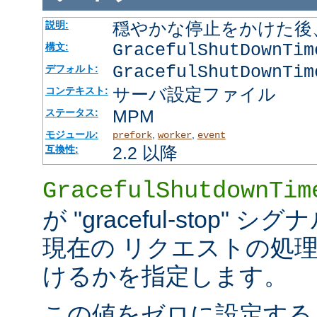
穏やかな停止をかけた後
説明:
GracefulShutDownTi
構文:
GracefulShutDownTim
デフォルト:
サーバ設定ファイル
コンテキスト:
MPM
ステータス:
モジュール:
,
,
prefork
worker
event
2.2 以降
互換性:
GracefulShutdownTim
が "graceful-stop
現在の リクエストの処
けるかを指定します。
この値をゼロに設定する