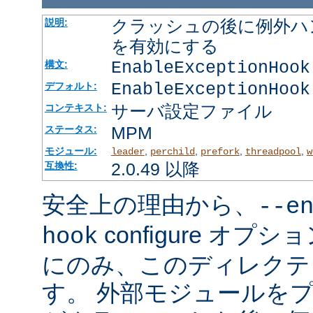
クラッシュの後に例外ハ
説明:
を有効にする
EnableExceptionHook
構文:
EnableExceptionHook
デフォルト:
サーバ設定ファイル
コンテキスト:
MPM
ステータス:
モジュール:
,
,
,
,
leader
perchild
prefork
threadpool
w
2.0.49 以降
互換性:
安全上の理由から、
--e
configure オ
hook
にのみ、このディレクテ
す。 外部モジュールを