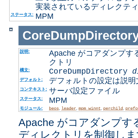
実装されているディレクテ
MPM
ステータス:
CoreDumpDirector
Apache がコアダン
説明:
クトリ
CoreDumpDirectory
d
構文:
デフォルトの設定は説明
デフォルト:
サーバ設定ファイル
コンテキスト:
MPM
ステータス:
モジュール:
,
,
,
,
beos
leader
mpm_winnt
perchild
prefo
Apache がコアダンプ
ディレクトリを制御しま