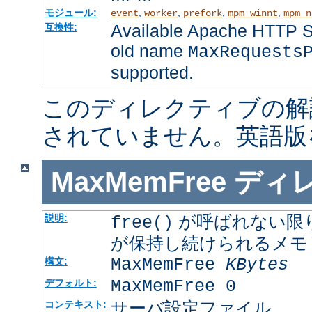
モジュール:
,
,
,
,
event
worker
prefork
mpm_winnt
mpm_n
Available Apache HTTP Se
互換性:
old name
MaxRequests
supported.
このディレクティブの解
されていません。英語版
MaxMemFree
ディ
が呼ばれない限
説明:
free()
が保持し続けられるメモ
MaxMemFree
KBytes
構文:
MaxMemFree 0
デフォルト:
サーバ設定ファイル
コンテキスト: