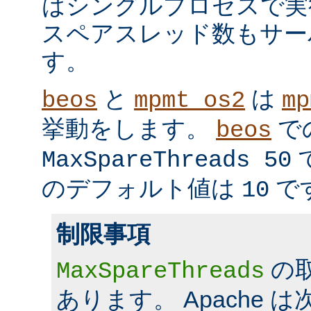
はシングルプロセスで実
スペアスレッド数もサー
す。
と
は
beos
mpmt_os2
mp
挙動をします。
で
beos
MaxSpareThreads 50
のデフォルト値は
で
10
制限事項
の
MaxSpareThreads
あります。 Apache 