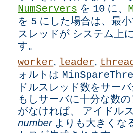
を
に、
NumServers
10
を
にした場合は、最小で
5
スレッドが システム上
す。
,
,
worker
leader
threa
ォルトは
MinSpareThr
ドルスレッド数をサーバ
もしサーバに十分な数の
がなければ、 アイドル
number
よりも大きくなる